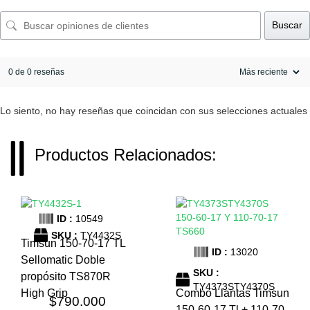
Buscar
0 de 0 reseñas
Lo siento, no hay reseñas que coincidan con sus selecciones actuales
Productos Relacionados:
ID :
10549
SKU :
TY4432S
Timsun 150-70-17 TL
ID :
13020
Sellomatic Doble
SKU :
propósito TS870R
TY4373STY4370S
High Grip
Combo Llantas Timsun
$
790.000
150-60-17 Tl + 110-70-