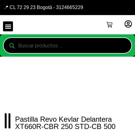
📍 CL 72 29 23 Bogotá - 3124665229
Pastilla Revo Kevlar Delantera
XT660R-CBR 250 STD-CB 500