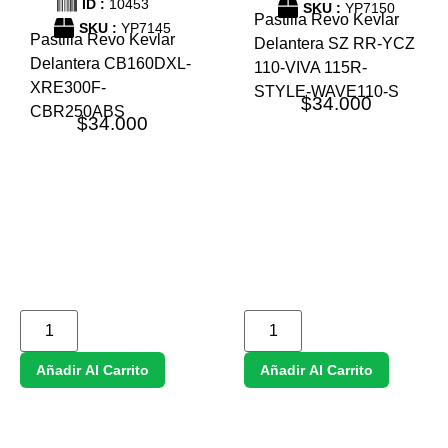
ID :
10453
SKU :
YP7150
Pastilla Revo Kevlar
SKU :
YP7145
Pastilla Revo Kevlar
Delantera SZ RR-YCZ
Delantera CB160DXL-
110-VIVA 115R-
XRE300F-
STYLE-WAVE110-S
$
34.000
CBR250ABS
$
34.000
Añadir Al Carrito
Añadir Al Carrito