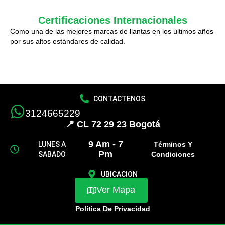
Certificaciones Internacionales
Como una de las mejores marcas de llantas en los últimos años
por sus altos estándares de calidad.
CONTACTENOS
3124665229
📍 CL 72 29 23 Bogotá
9 Am - 7
LUNES A
Términos Y
Pm
SABADO
Condiciones
UBICACION
Ver Mapa
Política De Privacidad