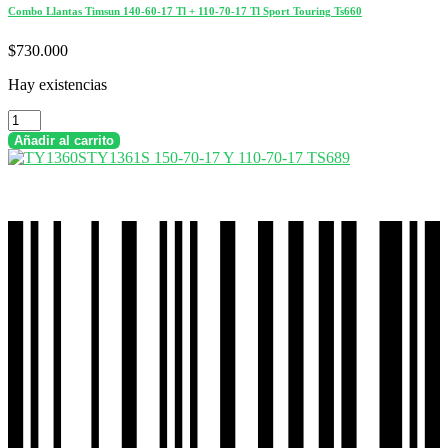
Combo Llantas Timsun 140-60-17 Tl + 110-70-17 Tl Sport Touring Ts660
$
730.000
Hay existencias
Combo
Llantas
Añadir al carrito
Timsun
140-
60-
17
Tl
+
110-
70-
17
Tl
Sport
Touring
Ts660
cantidad