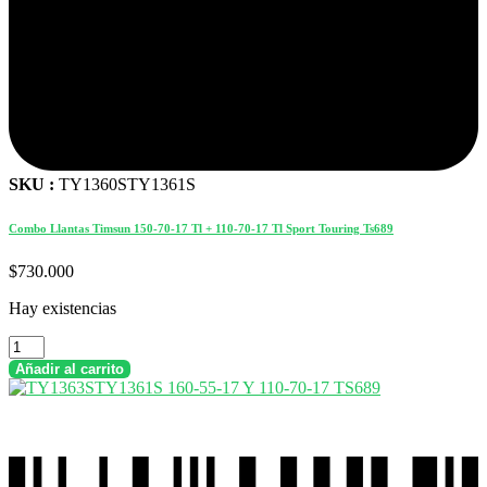
SKU :
TY1360STY1361S
Combo Llantas Timsun 150-70-17 Tl + 110-70-17 Tl Sport Touring Ts689
$
730.000
Hay existencias
Combo
Llantas
Añadir al carrito
Timsun
150-
70-
17
Tl
+