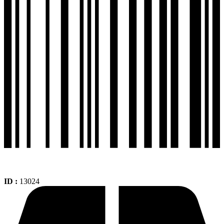
110-
70-
17
Tl
Sport
Touring
Ts689
cantidad
ID :
13024