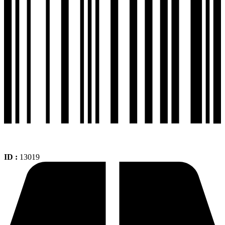
Tl
Sport
Touring
Ts689
cantidad
ID :
13019