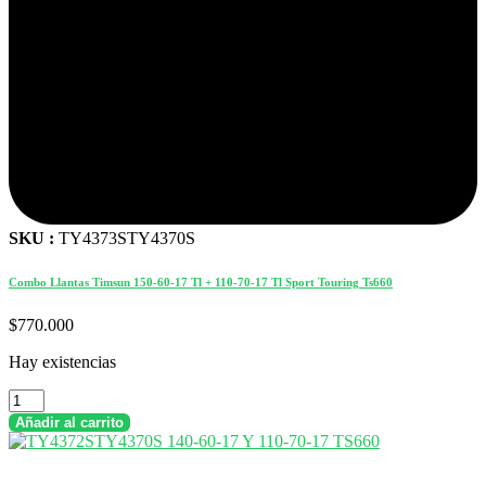
SKU :
TY4373STY4370S
Combo Llantas Timsun 150-60-17 Tl + 110-70-17 Tl Sport Touring Ts660
$
770.000
Hay existencias
Combo
Llantas
Añadir al carrito
Timsun
150-
60-