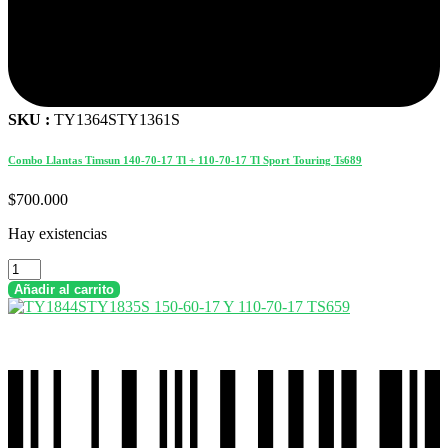
SKU :
TY1364STY1361S
Combo Llantas Timsun 140-70-17 Tl + 110-70-17 Tl Sport Touring Ts689
$
700.000
Hay existencias
Combo
Llantas
Añadir al carrito
Timsun
140-
70-
17
Tl
+
110-
70-
17