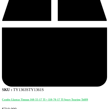
SKU :
TY1363STY1361S
Combo Llantas Timsun 160-55-17 Tl + 110-70-17 Tl Sport Touring Ts689