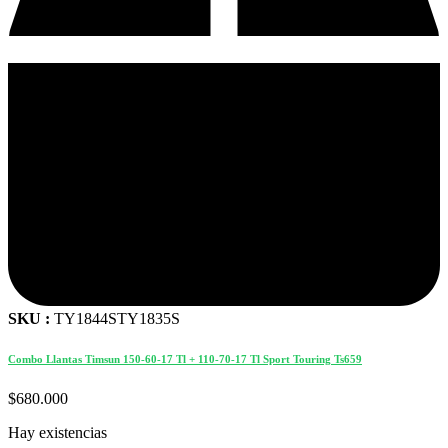
SKU :
TY1844STY1835S
Combo Llantas Timsun 150-60-17 Tl + 110-70-17 Tl Sport Touring Ts659
$
680.000
Hay existencias