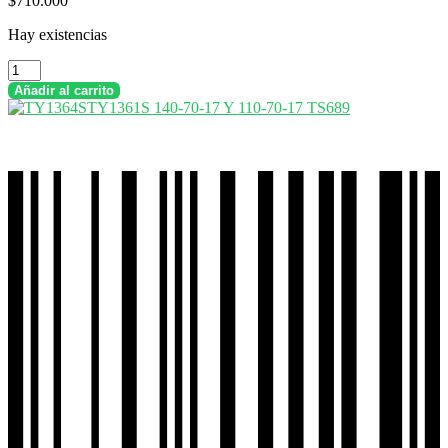
$
710.000
Hay existencias
Combo
Llantas
Añadir al carrito
Timsun
160-
55-
17
Tl
+
110-
70-
17
Tl
Sport
Touring
Ts689
cantidad