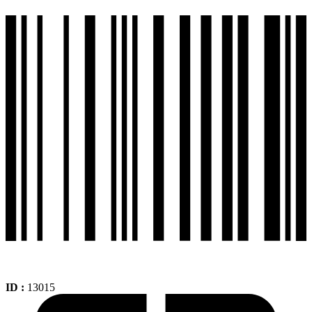
17
Tl
+
110-
70-
17
Tl
Sport
Touring
Ts660
cantidad
ID :
13015