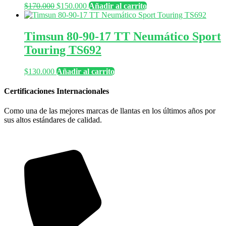
El
El
$
170.000
$
150.000
Añadir al carrito
precio
precio
original
actual
era:
es:
Timsun 80-90-17 TT Neumático Sport
$170.000.
$150.000.
Touring TS692
$
130.000
Añadir al carrito
Certificaciones Internacionales
Como una de las mejores marcas de llantas en los últimos años por
sus altos estándares de calidad.