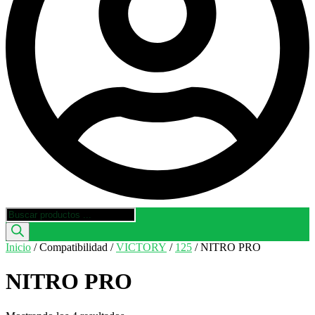
Búsqueda
de
productos
Inicio
/ Compatibilidad /
VICTORY
/
125
/ NITRO PRO
NITRO PRO