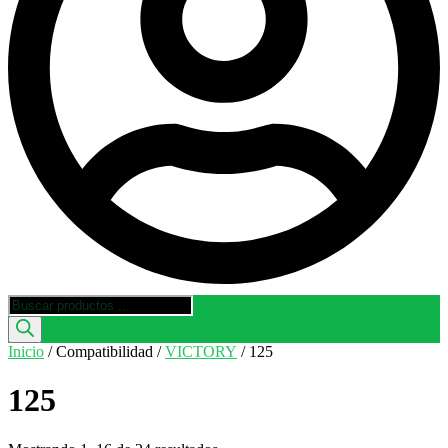
Búsqueda
de
productos
Inicio
/ Compatibilidad /
VICTORY
/ 125
125