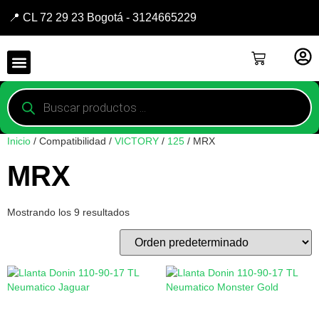
📍 CL 72 29 23 Bogotá - 3124665229
Inicio
/ Compatibilidad /
VICTORY
/
125
/ MRX
MRX
Mostrando los 9 resultados