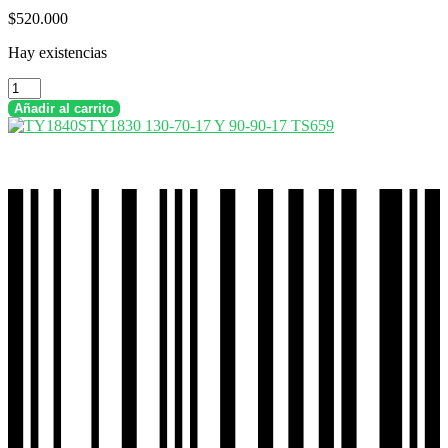
$
520.000
Hay existencias
Combo
Llantas
Añadir al carrito
Timsun
130-
70-
17
Tl
+
90-
90-
17
Tl
Sport
Touring
Ts628
cantidad