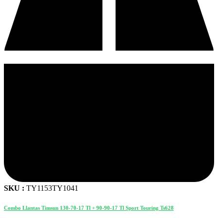
SKU :
TY1153TY1041
Combo Llantas Timsun 130-70-17 Tl + 90-90-17 Tl Sport Touring Ts628