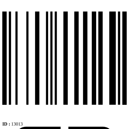
70-
17
Tl
+
110-
70-
17
Tl
Sport
Touring
Ts660
cantidad
ID :
13013