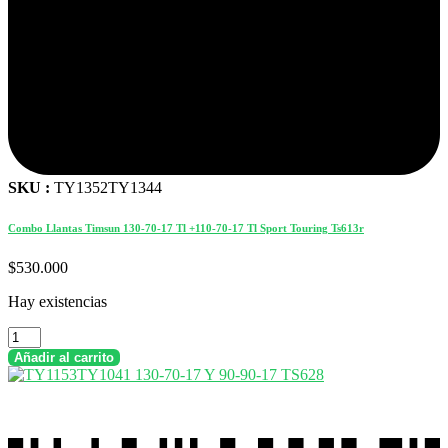
SKU :
TY1352TY1344
Combo Llantas Timsun 130-70-17 Tl +110-70-17 Tl Sport Touring Ts613r
$
530.000
Hay existencias
Combo
Llantas
Añadir al carrito
Timsun
130-
70-
17
Tl