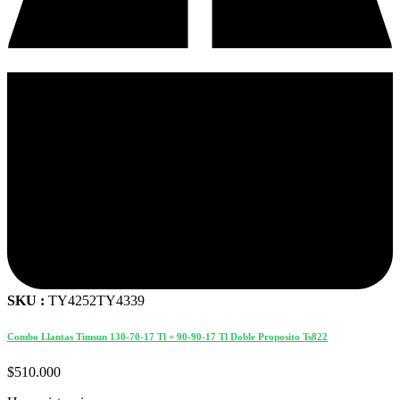
SKU :
TY4252TY4339
Combo Llantas Timsun 130-70-17 Tl + 90-90-17 Tl Doble Proposito Ts822
$
510.000