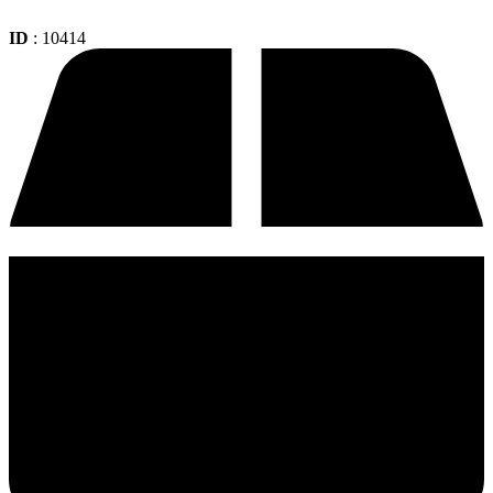
ID
: 10414