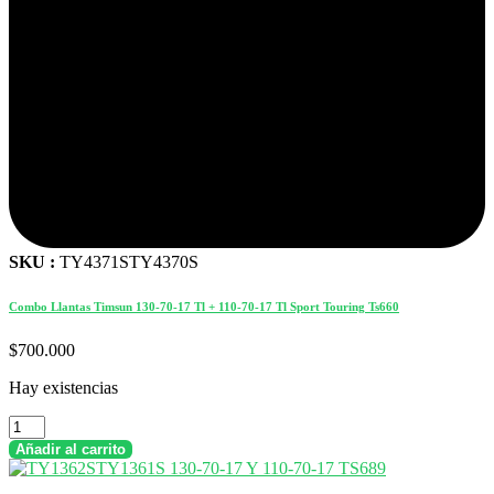
SKU :
TY4371STY4370S
Combo Llantas Timsun 130-70-17 Tl + 110-70-17 Tl Sport Touring Ts660
$
700.000
Hay existencias
Combo
Llantas
Añadir al carrito
Timsun
130-