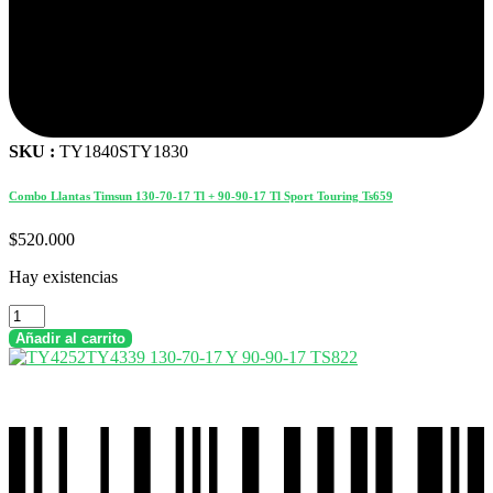
SKU :
TY1840STY1830
Combo Llantas Timsun 130-70-17 Tl + 90-90-17 Tl Sport Touring Ts659
$
520.000
Hay existencias
Combo
Llantas
Añadir al carrito
Timsun
130-
70-
17
Tl
+
90-
90-