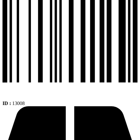
17
Tl
Sport
Touring
Ts659
cantidad
ID :
13008