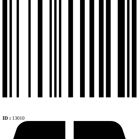
+110-
70-
17
Tl
Sport
Touring
Ts613r
cantidad
ID :
13010