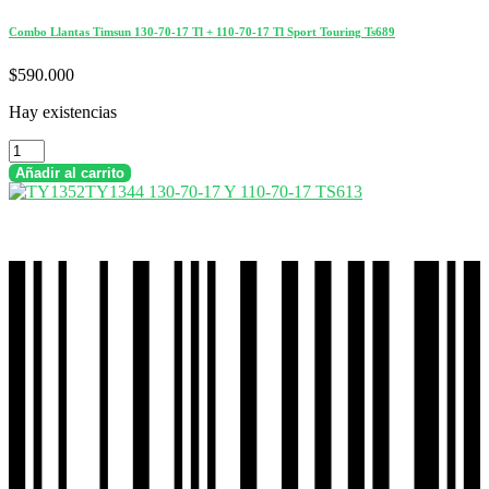
Combo Llantas Timsun 130-70-17 Tl + 110-70-17 Tl Sport Touring Ts689
$
590.000
Hay existencias
Combo
Llantas
Añadir al carrito
Timsun
130-
70-
17
Tl
+
110-
70-
17
Tl
Sport
Touring
Ts689
cantidad