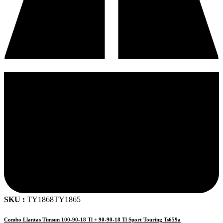
SKU :
TY1868TY1865
Combo Llantas Timsun 100-90-18 Tl + 90-90-18 Tl Sport Touring Ts659a