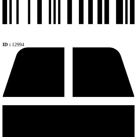
ID :
12994