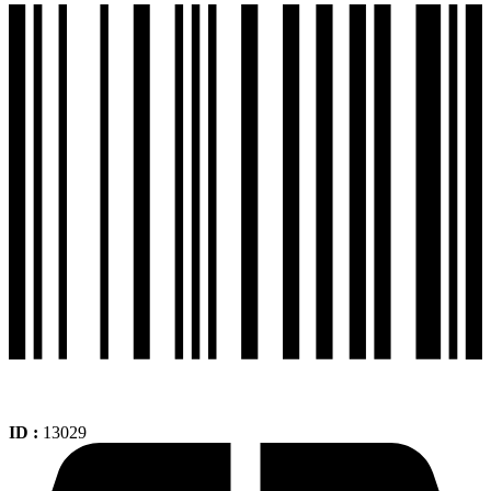
Tl
+
2.75-
18
Tl
Sport
Touring
Ts659a
cantidad
ID :
13029