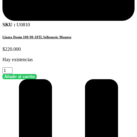
SKU :
U0810
Llanta Donin 100-90-18TL Sellomatic Monster
$
220.000
Hay existencias
Llanta
Donin
Añadir al carrito
100-
90-
18TL
Sellomatic
Monster
cantidad