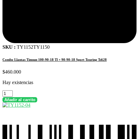
SKU :
TY1152TY1150
Combo Llantas Timsun 100-90-18 Tl + 90-90-18 Sport Touring Ts628
$
460.000
Hay existencias
Combo
Llantas
Añadir al carrito
Timsun
100-
90-
18
Tl
+
90-