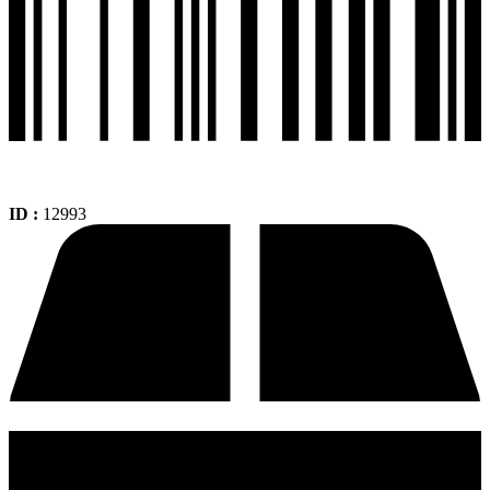
ID :
12993