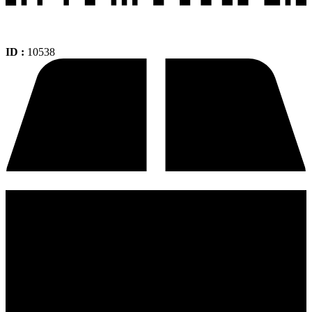
ID :
10538