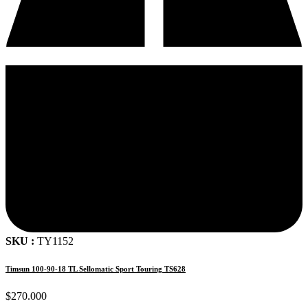
SKU :
TY1152
Timsun 100-90-18 TL Sellomatic Sport Touring TS628
$
270.000