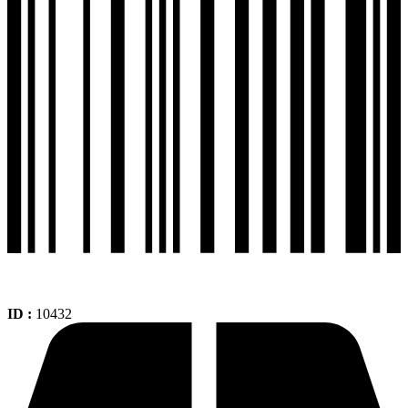
90-
18
Sport
Touring
Ts628
cantidad
ID :
10432