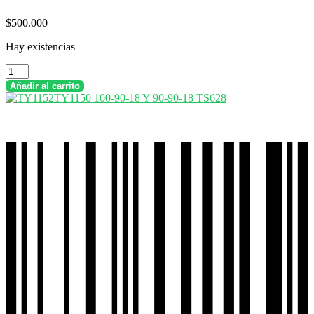
$
500.000
Hay existencias
Combo
Llantas
Añadir al carrito
Timsun
100-
90-
18
Tl
+
90-
90-
18
Tl
Sport
Touring
Ts659a
cantidad