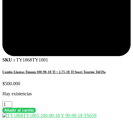
SKU :
TY1868TY1001
Combo Llantas Timsun 100-90-18 Tl + 2.75-18 Tl Sport Touring Ts659a
$
500.000
Hay existencias
Combo
Llantas
Añadir al carrito
Timsun
100-
90-
18