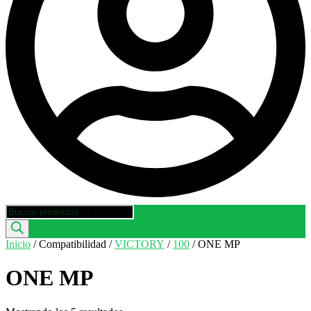
Búsqueda
de
productos
Inicio
/ Compatibilidad /
VICTORY
/
100
/ ONE MP
ONE MP