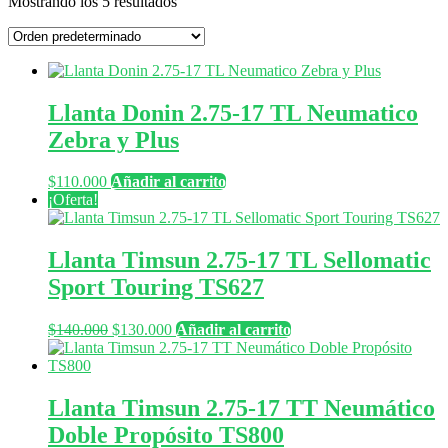
Mostrando los 5 resultados
Llanta Donin 2.75-17 TL Neumatico
Zebra y Plus
$
110.000
Añadir al carrito
¡Oferta!
Llanta Timsun 2.75-17 TL Sellomatic
Sport Touring TS627
El
El
$
140.000
$
130.000
Añadir al carrito
precio
precio
original
actual
era:
es:
$140.000.
$130.000.
Llanta Timsun 2.75-17 TT Neumático
Doble Propósito TS800