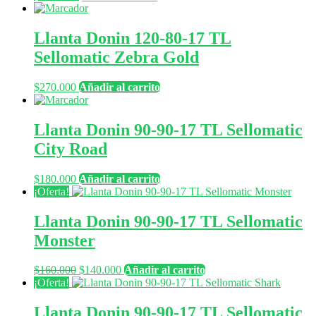
Llanta Donin 120-80-17 TL
Sellomatic Zebra Gold
$
270.000
Añadir al carrito
Llanta Donin 90-90-17 TL Sellomatic
City Road
$
180.000
Añadir al carrito
¡Oferta!
Llanta Donin 90-90-17 TL Sellomatic
Monster
El
El
$
160.000
$
140.000
Añadir al carrito
precio
precio
¡Oferta!
original
actual
era:
es:
Llanta Donin 90-90-17 TL Sellomatic