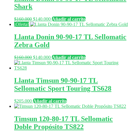
$160.000.
$140.000.
Shark
El
El
$
160.000
$
140.000
Añadir al carrito
precio
precio
¡Oferta!
original
actual
era:
es:
Llanta Donin 90-90-17 TL Sellomatic
$160.000.
$140.000.
Zebra Gold
El
El
$
160.000
$
140.000
Añadir al carrito
precio
precio
original
actual
era:
es:
$160.000.
$140.000.
Llanta Timsun 90-90-17 TL
Sellomatic Sport Touring TS628
$
205.000
Añadir al carrito
Timsun 120-80-17 TL Sellomatic
Doble Propósito TS822