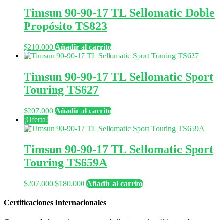
Timsun 90-90-17 TL Sellomatic Doble
Propósito TS823
$
210.000
Añadir al carrito
Timsun 90-90-17 TL Sellomatic Sport
Touring TS627
$
207.000
Añadir al carrito
¡Oferta!
Timsun 90-90-17 TL Sellomatic Sport
Touring TS659A
El
El
$
207.000
$
180.000
Añadir al carrito
precio
precio
original
actual
Certificaciones Internacionales
era:
es:
$207.000.
$180.000.