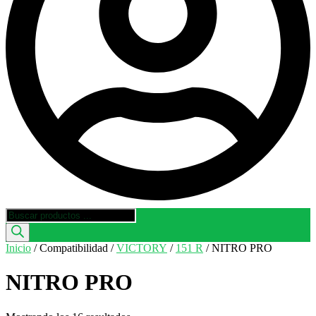
Búsqueda
de
productos
Inicio
/ Compatibilidad /
VICTORY
/
151 R
/ NITRO PRO
NITRO PRO