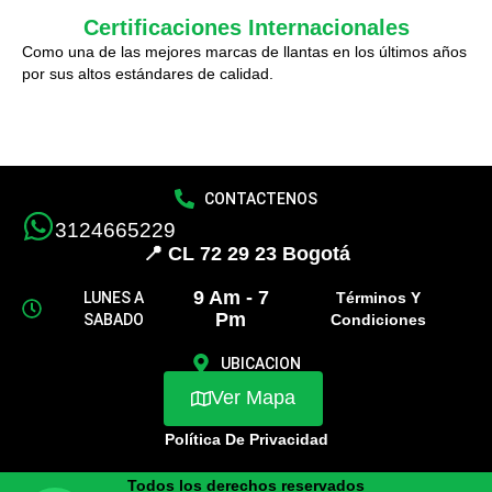
Certificaciones Internacionales
Como una de las mejores marcas de llantas en los últimos años
por sus altos estándares de calidad.
CONTACTENOS
3124665229
📍 CL 72 29 23 Bogotá
9 Am - 7
LUNES A
Términos Y
Pm
SABADO
Condiciones
UBICACION
Ver Mapa
Política De Privacidad
Todos los derechos reservados