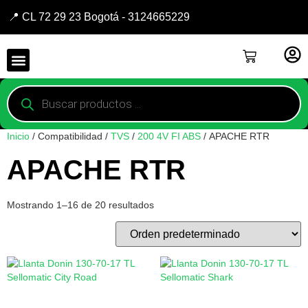
📍 CL 72 29 23 Bogotá - 3124665229
Inicio
/ Compatibilidad /
TVS
/
200 4V FI ABS
/ APACHE RTR
APACHE RTR
Mostrando 1–16 de 20 resultados