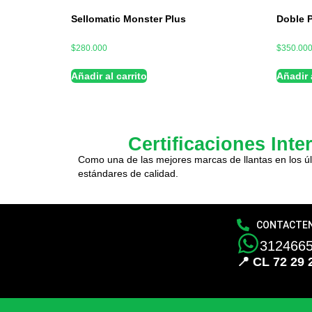
Sellomatic Monster Plus
Doble 
$
280.000
$
350.00
Añadir al carrito
Añadir a
Certificaciones Inte
Como una de las mejores marcas de llantas en los úl
estándares de calidad.
CONTACTE
312466
📍 CL 72 29 