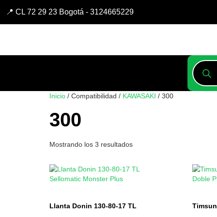
📍 CL 72 29 23 Bogotá - 3124665229
Inicio
/ Compatibilidad /
KAWASAKI
/ 300
300
Mostrando los 3 resultados
Llanta Donin 130-80-17 TL
Timsun