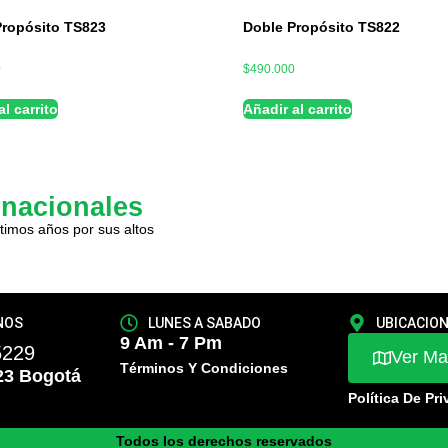
Propósito TS823
Doble Propósito TS822
0
$
490.000
l carrito
Añadir al carrito
rnacionales
timos años por sus altos
NOS
LUNES A SABADO
UBICACIO
9 Am - 7 Pm
5229
Ver M
Términos Y Condiciones
23 Bogotá
Política De Pr
Todos los derechos reservados