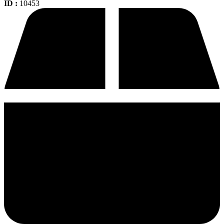
ID :
10453