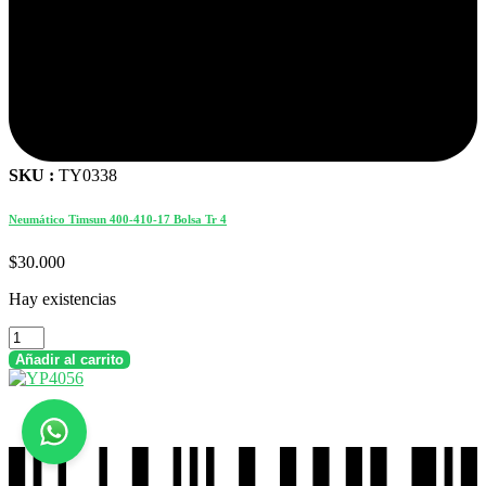
SKU :
TY0338
Neumático Timsun 400-410-17 Bolsa Tr 4
$
30.000
Hay existencias
Neumático
Timsun
Añadir al carrito
400-
410-
17
Bolsa
Tr
4