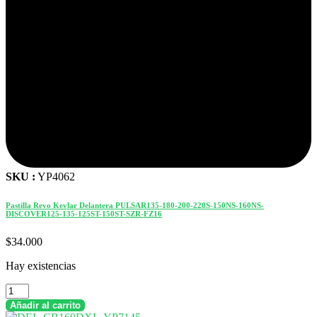
SKU :
YP4062
Pastilla Revo Kevlar Delantera PULSAR135-180-200-220S-150NS-160NS-
DISCOVER125-135-125ST-150ST-SZR-FZ16
$
34.000
Hay existencias
Pastilla
Revo
Añadir al carrito
Kevlar