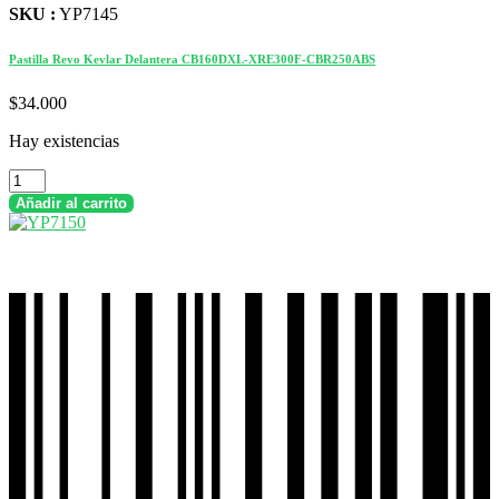
SKU :
YP7145
Pastilla Revo Kevlar Delantera CB160DXL-XRE300F-CBR250ABS
$
34.000
Hay existencias
Pastilla
Revo
Añadir al carrito
Kevlar
Delantera
CB160DXL-
XRE300F-
CBR250ABS
cantidad