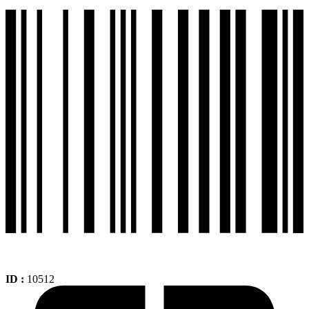
RR-
YCZ
110-
VIVA
115R-
STYLE-
WAVE110-
S
cantidad
ID :
10512