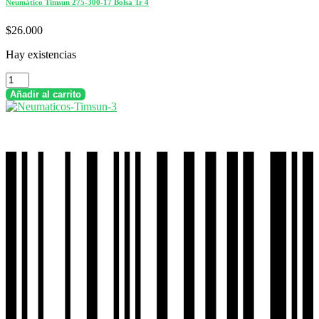
Neumático Timsun 275-300-17 Bolsa Tr 4
$
26.000
Hay existencias
Neumático
Timsun
Añadir al carrito
275-
300-
17
Bolsa
Tr
4
cantidad