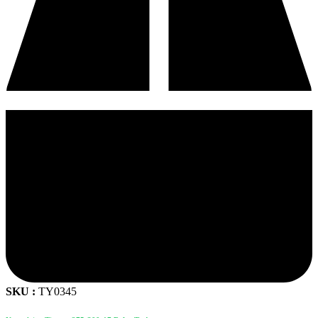
SKU :
TY0345