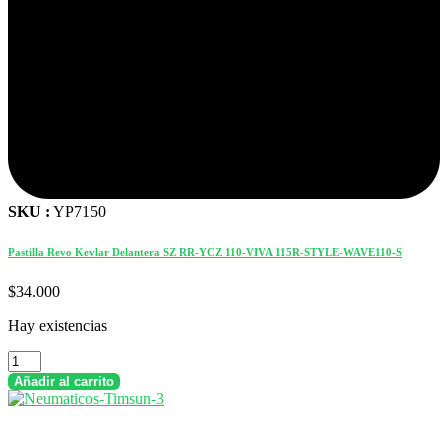
SKU :
YP7150
Pastilla Revo Kevlar Delantera SZ RR-YCZ 110-VIVA 115R-STYLE-WAVE110-S
$
34.000
Hay existencias
Pastilla
Revo
Añadir al carrito
Kevlar
Delantera
SZ