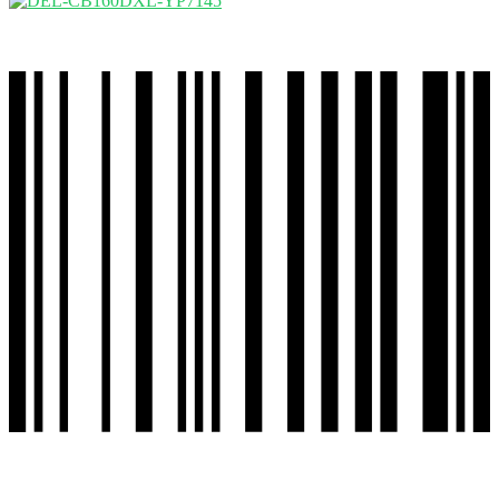
Delantera
PULSAR135-
180-
200-
220S-
150NS-
160NS-
DISCOVER125-
135-
125ST-
150ST-
SZR-
FZ16
cantidad