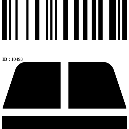
ID :
10493