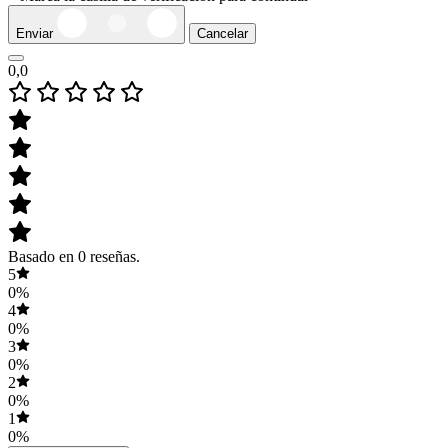
Enviar
Cancelar
0,0
Basado en 0 reseñas.
5
0%
4
0%
3
0%
2
0%
1
0%