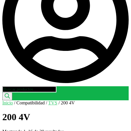
Búsqueda
de
productos
Inicio
/ Compatibilidad /
TVS
/ 200 4V
200 4V