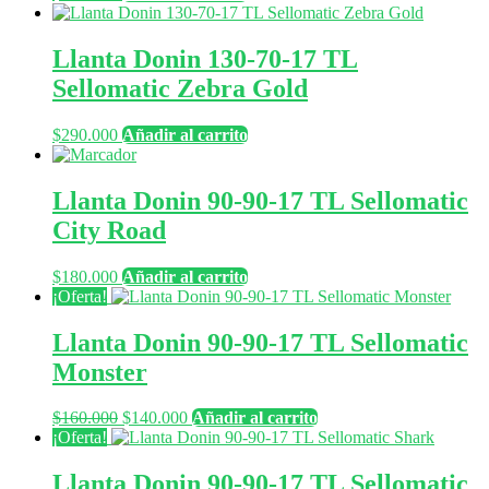
Llanta Donin 130-70-17 TL
Sellomatic Zebra Gold
$
290.000
Añadir al carrito
Llanta Donin 90-90-17 TL Sellomatic
City Road
$
180.000
Añadir al carrito
¡Oferta!
Llanta Donin 90-90-17 TL Sellomatic
Monster
El
El
$
160.000
$
140.000
Añadir al carrito
precio
precio
¡Oferta!
original
actual
era:
es:
Llanta Donin 90-90-17 TL Sellomatic