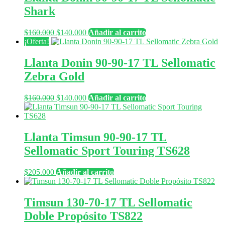
$160.000.
$140.000.
Shark
El
El
$
160.000
$
140.000
Añadir al carrito
precio
precio
¡Oferta!
original
actual
era:
es:
Llanta Donin 90-90-17 TL Sellomatic
$160.000.
$140.000.
Zebra Gold
El
El
$
160.000
$
140.000
Añadir al carrito
precio
precio
original
actual
era:
es:
$160.000.
$140.000.
Llanta Timsun 90-90-17 TL
Sellomatic Sport Touring TS628
$
205.000
Añadir al carrito
Timsun 130-70-17 TL Sellomatic
Doble Propósito TS822