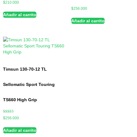
$
210.000
$
256.000
Añadir al carrito
Añadir al carrito
Timsun 130-70-12 TL
Sellomatic Sport Touring
TS660 High Grip
Valorado con
$
256.000
5.00
de 5
Añadir al carrito