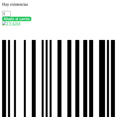
Hay existencias
Timsun
120-
Añadir al carrito
80-
18
TT
Neumático
Doble
Propósito
TS712R
cantidad