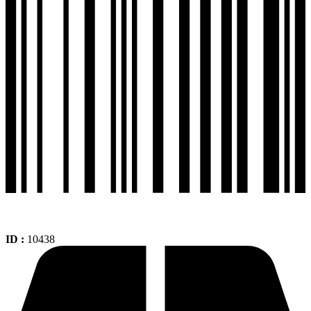
90-
21
Tl
Doble
Proposito
Ts822
cantidad
ID :
10438