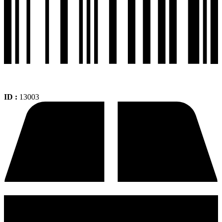
ID :
13003