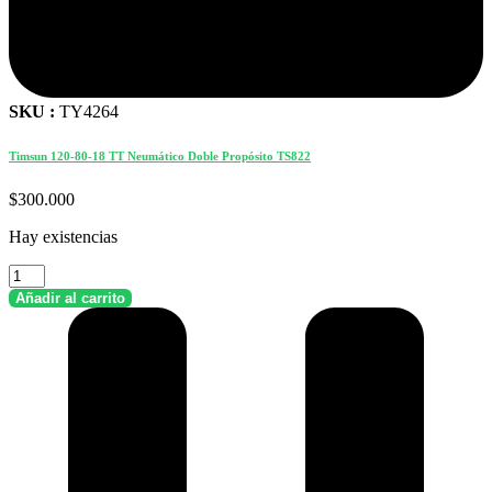
SKU :
TY4264
Timsun 120-80-18 TT Neumático Doble Propósito TS822
$
300.000
Hay existencias
Timsun
120-
Añadir al carrito
80-
18
TT
Neumático
Doble
Propósito
TS822
cantidad