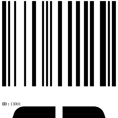
Tt
+
90-
90-
19
Tt
Doble
Proposito
Ts712r
cantidad
ID :
13001