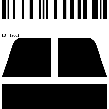
ID :
13002