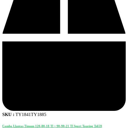
SKU :
TY1841TY1885
Combo Llantas Timsun 120-80-18 Tl + 90-90-21 Tl Sport Touring Ts659