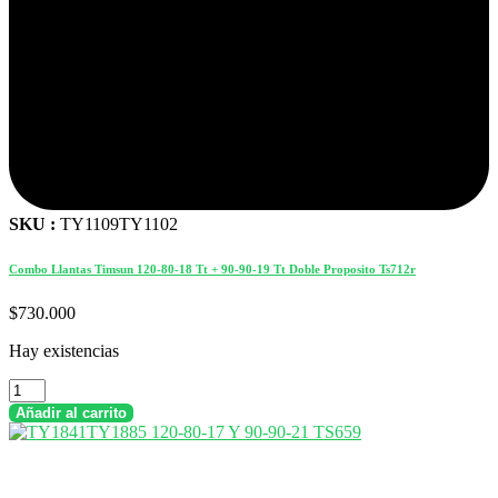
SKU :
TY1109TY1102
Combo Llantas Timsun 120-80-18 Tt + 90-90-19 Tt Doble Proposito Ts712r
$
730.000
Hay existencias
Combo
Llantas
Añadir al carrito
Timsun
120-
80-
18