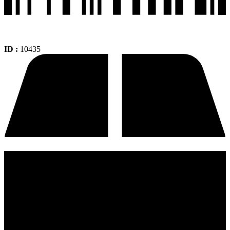
ID :
10435