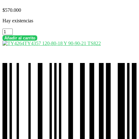
$
570.000
Hay existencias
Combo
Llantas
Añadir al carrito
Timsun
120-
80-
18
Tl
+
90-
90-
21
Tl
Sport
Touring
Ts659
cantidad