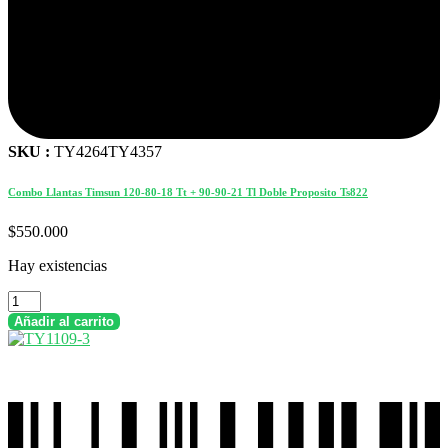
SKU :
TY4264TY4357
Combo Llantas Timsun 120-80-18 Tt + 90-90-21 Tl Doble Proposito Ts822
$
550.000
Hay existencias
Combo
Llantas
Añadir al carrito
Timsun
120-
80-
18
Tt
+
90-