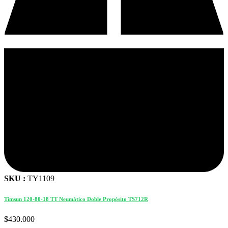
SKU :
TY1109
Timsun 120-80-18 TT Neumático Doble Propósito TS712R
$
430.000