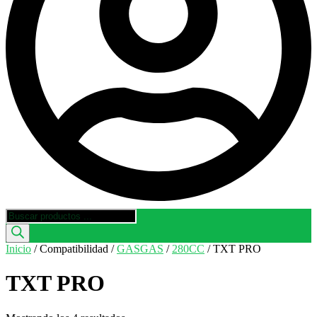
Búsqueda
de
productos
Inicio
/ Compatibilidad /
GASGAS
/
280CC
/ TXT PRO
TXT PRO