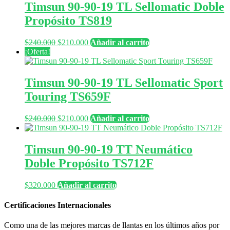
Timsun 90-90-19 TL Sellomatic Doble
Propósito TS819
El
El
$
240.000
$
210.000
Añadir al carrito
precio
precio
¡Oferta!
original
actual
era:
es:
$240.000.
$210.000.
Timsun 90-90-19 TL Sellomatic Sport
Touring TS659F
El
El
$
240.000
$
210.000
Añadir al carrito
precio
precio
original
actual
era:
es:
Timsun 90-90-19 TT Neumático
$240.000.
$210.000.
Doble Propósito TS712F
$
320.000
Añadir al carrito
Certificaciones Internacionales
Como una de las mejores marcas de llantas en los últimos años por