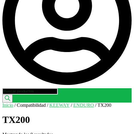
Búsqueda
de
productos
Inicio
/ Compatibilidad /
KEEWAY
/
ENDURO
/ TX200
TX200