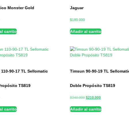
ico Monster Gold
Jaguar
0
$
180.000
l carrito
Añadir al carrito
110-90-17 TL Sellomatic
Timsun 90-90-19 TL Sellomati
Propósito TS819
Doble Propósito TS819
0
$
240.000
$
210.000
l carrito
Añadir al carrito