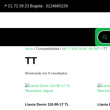
📍 CL 72 29 23 Bogotá - 3124665229
Inicio
/ Compatibilidad /
AKT
/
200 DUAL SPORT
/ TT
TT
Mostrando los 9 resultados
Llanta Donin 110-90-17 TL
Llanta 