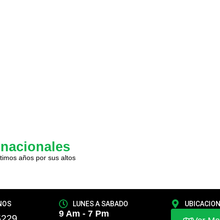
rnacionales
timos años por sus altos
NOS
LUNES A SABADO
UBICACIO
9 Am - 7 Pm
5229