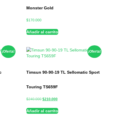
Monster Gold
$
170.000
Añadir al carrito
¡Oferta!
¡Oferta!
c
Timsun 90-90-19 TL Sellomatic Sport
Touring TS659F
$
240.000
$
210.000
Añadir al carrito