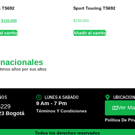
g TS692
Sport Touring TS692
0
$
150.000
$
150.000
l carrito
Añadir al carrito
rnacionales
timos años por sus altos
NOS
LUNES A SABADO
UBICACIO
9 Am - 7 Pm
5229
Ver M
Términos Y Condiciones
23 Bogotá
Política De Pr
Todos los derechos reservados