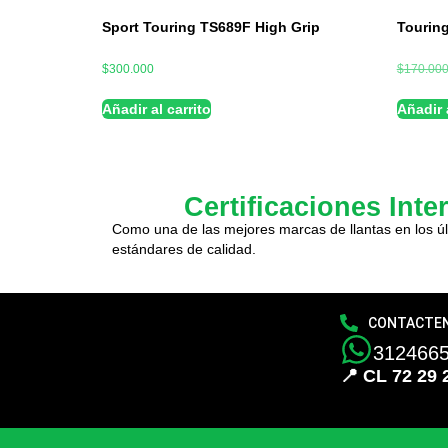
Sport Touring TS689F High Grip
Tourin
$
300.000
$
170.00
Añadir al carrito
Añadir a
Certificaciones Inte
Como una de las mejores marcas de llantas en los úl
estándares de calidad.
CONTACTE
312466
📍 CL 72 29 