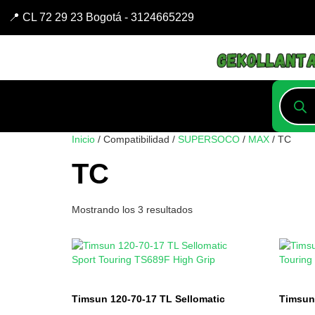
📍 CL 72 29 23 Bogotá - 3124665229
Inicio
/ Compatibilidad /
SUPERSOCO
/
MAX
/ TC
TC
Mostrando los 3 resultados
Timsun 120-70-17 TL Sellomatic
Timsun 