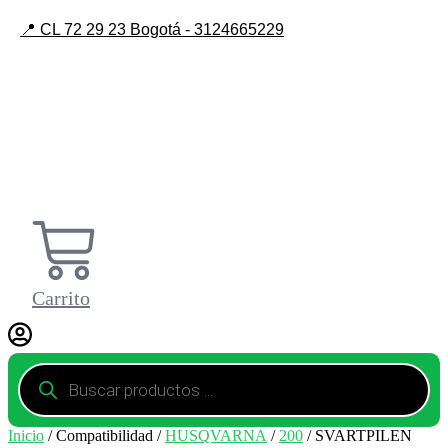
📍 CL 72 29 23 Bogotá - 3124665229
Carrito
Búsqueda
de
productos
Inicio
/ Compatibilidad /
HUSQVARNA
/
200
/ SVARTPILEN