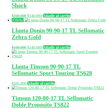
$160.000.
$140.000.
Shark
El
El
$
160.000
$
140.000
Añadir al carrito
precio
precio
¡Oferta!
original
actual
era:
es:
Llanta Donin 90-90-17 TL Sellomatic
$160.000.
$140.000.
Zebra Gold
El
El
$
160.000
$
140.000
Añadir al carrito
precio
precio
original
actual
era:
es:
$160.000.
$140.000.
Llanta Timsun 90-90-17 TL
Sellomatic Sport Touring TS628
$
205.000
Añadir al carrito
Timsun 120-80-17 TL Sellomatic
Doble Propósito TS822