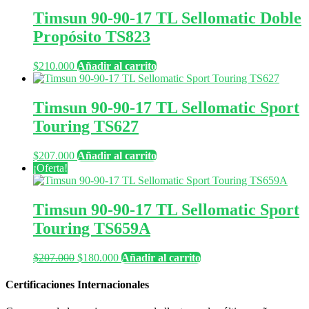
Timsun 90-90-17 TL Sellomatic Doble
Propósito TS823
$
210.000
Añadir al carrito
Timsun 90-90-17 TL Sellomatic Sport
Touring TS627
$
207.000
Añadir al carrito
¡Oferta!
Timsun 90-90-17 TL Sellomatic Sport
Touring TS659A
El
El
$
207.000
$
180.000
Añadir al carrito
precio
precio
original
actual
Certificaciones Internacionales
era:
es:
$207.000.
$180.000.