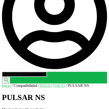
Búsqueda
de
productos
Inicio
/ Compatibilidad /
BAJAJ
/
160 FI
/ PULSAR NS
PULSAR NS