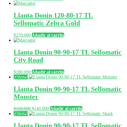
Llanta Donin 120-80-17 TL
Sellomatic Zebra Gold
$
270.000
Añadir al carrito
Llanta Donin 90-90-17 TL Sellomatic
City Road
$
180.000
Añadir al carrito
¡Oferta!
Llanta Donin 90-90-17 TL Sellomatic
Monster
El
El
$
160.000
$
140.000
Añadir al carrito
precio
precio
¡Oferta!
original
actual
era:
es:
Llanta Donin 90-90-17 TL Sellomatic