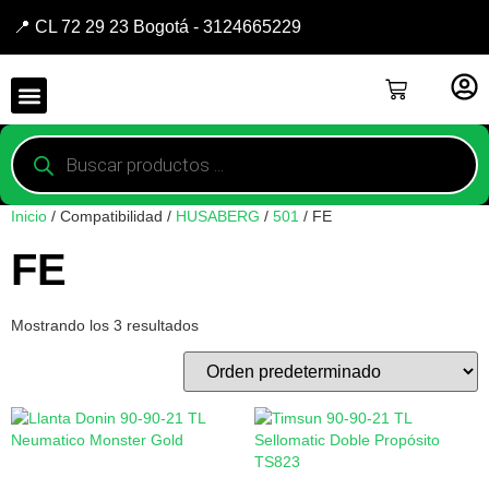
📍 CL 72 29 23 Bogotá - 3124665229
Inicio
/ Compatibilidad /
HUSABERG
/
501
/ FE
FE
Mostrando los 3 resultados