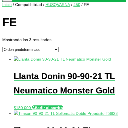
productos
Inicio
/ Compatibilidad /
HUSQVARNA
/
450
/ FE
FE
Mostrando los 3 resultados
Llanta Donin 90-90-21 TL
Neumatico Monster Gold
$
180.000
Añadir al carrito