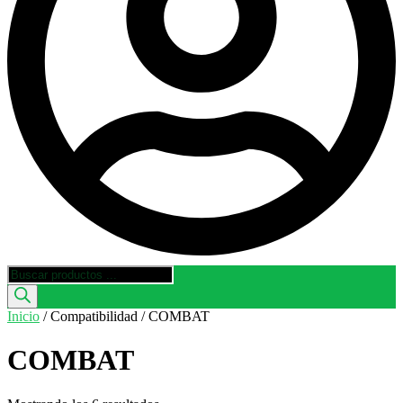
Búsqueda
de
productos
Inicio
/ Compatibilidad / COMBAT
COMBAT