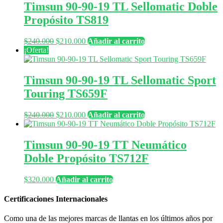
Timsun 90-90-19 TL Sellomatic Doble
Propósito TS819
El
El
$
240.000
$
210.000
Añadir al carrito
precio
precio
¡Oferta!
original
actual
era:
es:
$240.000.
$210.000.
Timsun 90-90-19 TL Sellomatic Sport
Touring TS659F
El
El
$
240.000
$
210.000
Añadir al carrito
precio
precio
original
actual
era:
es:
Timsun 90-90-19 TT Neumático
$240.000.
$210.000.
Doble Propósito TS712F
$
320.000
Añadir al carrito
Certificaciones Internacionales
Como una de las mejores marcas de llantas en los últimos años por