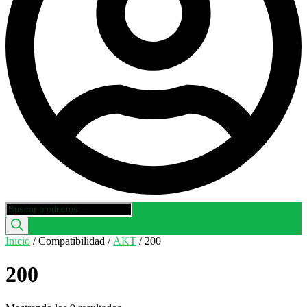
Búsqueda
de
productos
Inicio
/ Compatibilidad /
AKT
/ 200
200