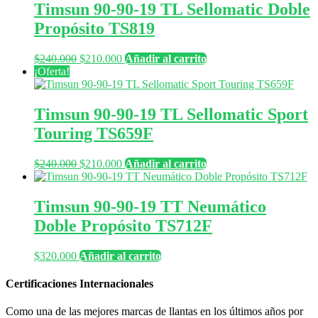
Timsun 90-90-19 TL Sellomatic Doble
Propósito TS819
El
El
$
240.000
$
210.000
Añadir al carrito
precio
precio
¡Oferta!
original
actual
era:
es:
$240.000.
$210.000.
Timsun 90-90-19 TL Sellomatic Sport
Touring TS659F
El
El
$
240.000
$
210.000
Añadir al carrito
precio
precio
original
actual
era:
es:
Timsun 90-90-19 TT Neumático
$240.000.
$210.000.
Doble Propósito TS712F
$
320.000
Añadir al carrito
Certificaciones Internacionales
Como una de las mejores marcas de llantas en los últimos años por