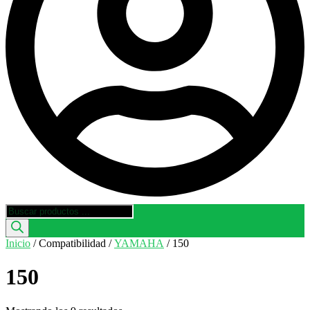
Búsqueda
de
productos
Inicio
/ Compatibilidad /
YAMAHA
/ 150
150