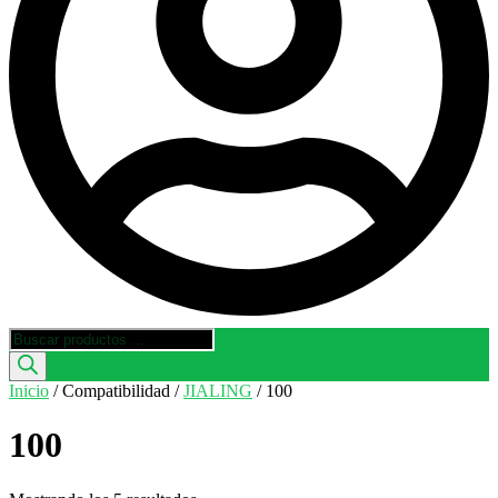
Búsqueda
de
productos
Inicio
/ Compatibilidad /
JIALING
/ 100
100