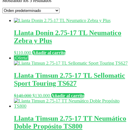
Mostrando los 5 resultados
Llanta Donin 2.75-17 TL Neumatico
Zebra y Plus
$
110.000
Añadir al carrito
¡Oferta!
Llanta Timsun 2.75-17 TL Sellomatic
Sport Touring TS627
El
El
$
140.000
$
130.000
Añadir al carrito
precio
precio
original
actual
era:
es:
$140.000.
$130.000.
Llanta Timsun 2.75-17 TT Neumático
Doble Propósito TS800