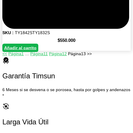
SKU :
TY1842STY1832S
$
550.000
Añadir al carrito
<<
Página
1
…
Página
11
Página
12
Página
13
>>
Garantía Timsun
6 Meses si se desvena o se porosea, hasta por golpes y andenazos
*
Larga Vida Útil