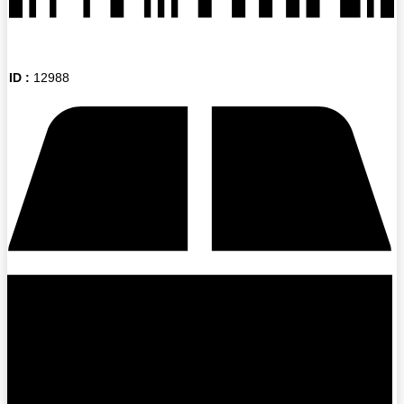
ID :
12988