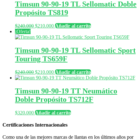
Timsun 90-90-19 TL Sellomatic Doble
Propósito TS819
El
El
$
240.000
$
210.000
Añadir al carrito
precio
precio
¡Oferta!
original
actual
era:
es:
$240.000.
$210.000.
Timsun 90-90-19 TL Sellomatic Sport
Touring TS659F
El
El
$
240.000
$
210.000
Añadir al carrito
precio
precio
original
actual
era:
es:
Timsun 90-90-19 TT Neumático
$240.000.
$210.000.
Doble Propósito TS712F
$
320.000
Añadir al carrito
Certificaciones Internacionales
Como una de las mejores marcas de llantas en los últimos años por